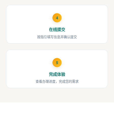
4
在线提交
按指引填写信息并确认提交
5
完成体验
查看办理进度，完成您的需求