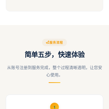
服务流程
简单五步，快速体验
从账号注册到服务完成，整个过程清晰透明，让您安
心使用。
1