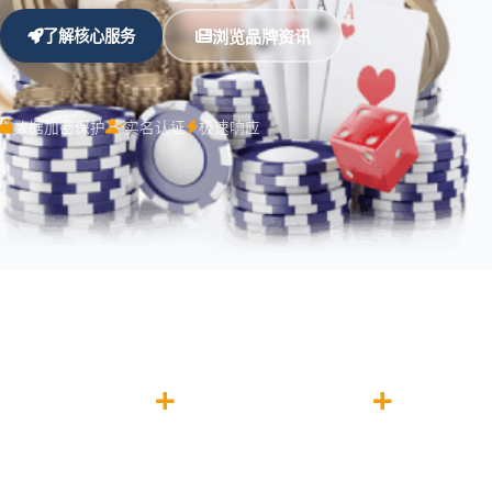
浏览品牌资讯
了解核心服务
数据加密保护
实名认证
极速响应
120
+
36
+
万注册用户
覆盖城市