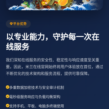
平台优势
以专业能力，守护每一次在
线服务
我们深知在线服务的安全性、稳定性与响应速度至关重
要。因此，米兰在线官网始终将用户体验放在首位，通过
不断优化的技术架构和服务流程，提供可靠保障。
多重数据加密技术与安全审计机制
毫秒级服务响应与负载均衡架构
支持手机、平板、电脑多终端使用