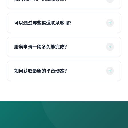
可以通过哪些渠道联系客服？
服务申请一般多久能完成？
如何获取最新的平台动态？